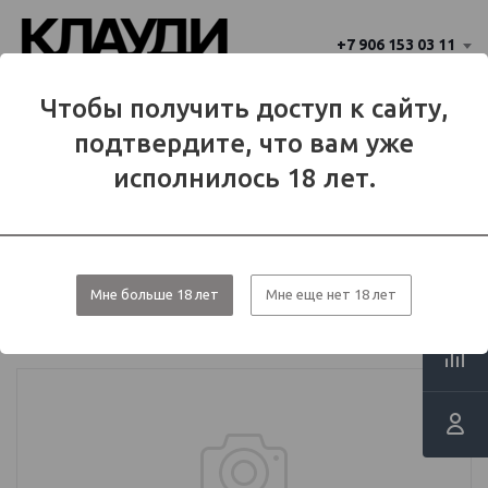
+7 906 153 03 11
Ваш город 
Чтобы получить доступ к сайту,
Балаково
Балаково?
подтвердите, что вам уже
Да
Нет
МЕНЮ
исполнилось 18 лет.
Каталог
Аромамиксы
Аромамиксы BAD DRIP
Мне больше 18 лет
Мне еще нет 18 лет
Ароматизатор BAD - Cereal Trip с
ароматом пончика в глазури 15мл