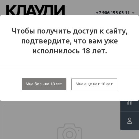
+7 906 153 03 11
Ваш город 
Чтобы получить доступ к сайту,
Балаково
Балаково?
подтвердите, что вам уже
Да
Нет
МЕНЮ
исполнилось 18 лет.
Каталог
Аромамиксы
Аромамиксы VLIQ SHOCK
Мне больше 18 лет
Мне еще нет 18 лет
Ароматизатор forVLIQ Q Shock Sour
15 мл- Арбуз Лимон