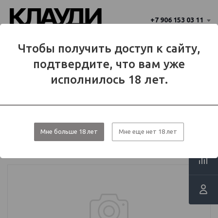
+7 906 153 03 11
Ваш город 
Чтобы получить доступ к сайту,
Балаково
Балаково?
подтвердите, что вам уже
Да
Нет
МЕНЮ
исполнилось 18 лет.
Каталог
Аромамиксы
Аромамиксы VLIQ SHOCK
Мне больше 18 лет
Мне еще нет 18 лет
Ароматизатор forVLIQ Q Shock Sour
15 мл- мармелад