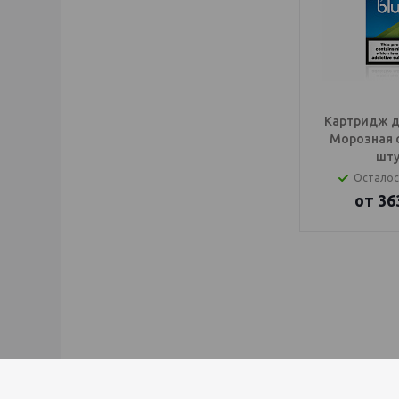
Картридж дл
Морозная 
шту
Осталос
от
36
IQOS Саратов, IQ
электронный паро