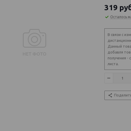
319
руб
Осталось м
В связи с из
дистанционн
Данный това
добавля тов
получения - 
листа.
Поделит