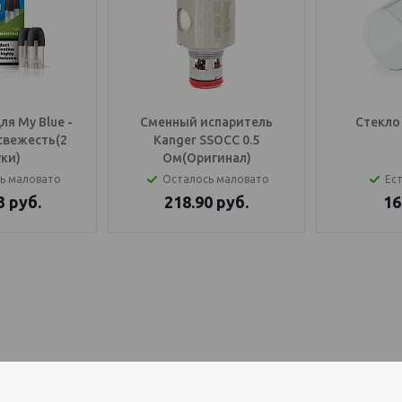
я My Blue -
Сменный испаритель
Стекло 
свежесть(2
Kanger SSOCC 0.5
ки)
Ом(Оригинал)
ь маловато
Осталось маловато
Ест
3
руб.
218.90
руб.
16
OS Балаково
генератор купить, IQOS Саратов, IQOS Балаково