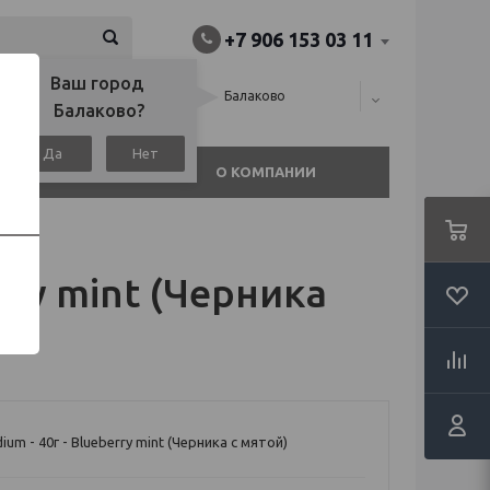
+7 906 153 03 11
Ваш город 
алина), или
Балаково
Балаково?
Да
Нет
АГАЗИНЫ
О КОМПАНИИ
erry mint (Черника
ium - 40г - Blueberry mint (Черника с мятой)