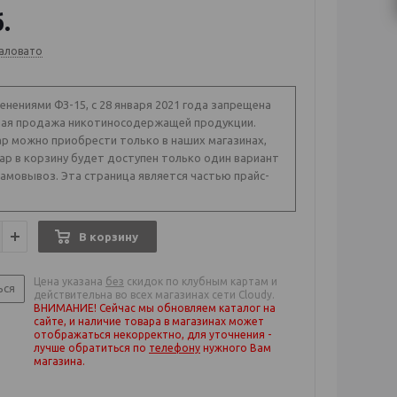
.
аловато
менениями ФЗ-15, с 28 января 2021 года запрещена
ая продажа никотиносодержащей продукции.
р можно приобрести только в наших магазинах,
ар в корзину будет доступен только один вариант
самовывоз. Эта страница является частью прайс-
В корзину
Цена указана
без
скидок по клубным картам и
ься
действительна во всех магазинах сети Cloudy.
ВНИМАНИЕ! Сейчас мы обновляем каталог на
сайте, и наличие товара в магазинах может
отображаться некорректно, для уточнения -
лучше обратиться по
телефону
нужного Вам
магазина
.