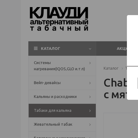
КАТАЛОГ
АКЦИИ
Системы
Каталог
Табаки
нагревания(IQOS,GLO и.т.п)
Chabac
Вейп-девайсы
с мято
Кальяны и расходники
Табаки для кальяна
Жевательный табак