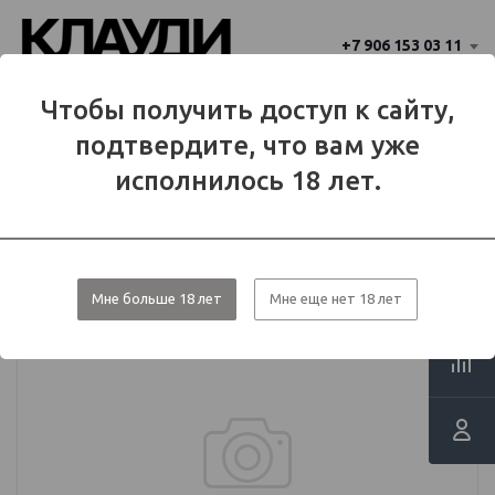
+7 906 153 03 11
Ваш город 
Чтобы получить доступ к сайту,
Балаково
Балаково?
подтвердите, что вам уже
Да
Нет
МЕНЮ
исполнилось 18 лет.
Каталог
Табаки для кальяна
Табачные смеси
Black Burn
Мне больше 18 лет
Мне еще нет 18 лет
Black burn - 100г - Etalon Melon