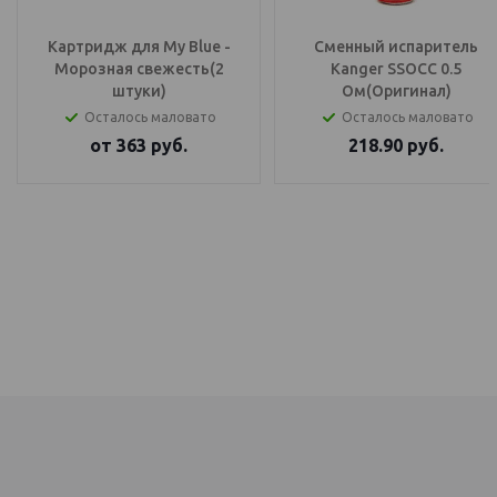
Картридж для My Blue -
Сменный испаритель
Морозная свежесть(2
Kanger SSOCC 0.5
штуки)
Ом(Оригинал)
Осталось маловато
Осталось маловато
от
363
руб.
218.90
руб.
IQOS Саратов, IQOS Балаково
электронный парогенератор купить, IQOS Саратов, IQOS Балаково