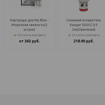
Картридж для My Blue -
Сменный испаритель
Морозная свежесть(2
Kanger SSOCC 0.5
штуки)
Ом(Оригинал)
Осталось маловато
Осталось маловато
от
363
руб.
218.90
руб.
IQOS Саратов, IQOS Балаково
электронный парогенератор купить, IQOS Саратов, IQOS Балаково