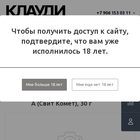
+7 906 153 03 11
Ваш город 
Чтобы получить доступ к сайту,
Балаково
Балаково?
подтвердите, что вам уже
Да
Нет
МЕНЮ
исполнилось 18 лет.
Каталог
Табаки для кальяна
Табачные смеси
Dark Side
CORE
Мне больше 18 лет
Мне еще нет 18 лет
Табак для кальяна "Дарксайд" Кор
A (Свит Комет), 30 г