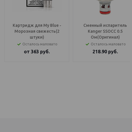
Картридж для My Blue -
Сменный испаритель
Морозная свежесть(2
Kanger SSOCC 0.5
штуки)
Ом(Оригинал)
Осталось маловато
Осталось маловато
от
363
руб.
218.90
руб.
IQOS Саратов, IQOS Балаково
электронный парогенератор купить, IQOS Саратов, IQOS Балаково