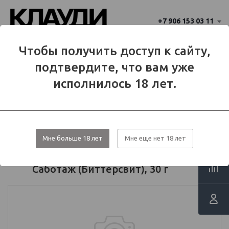
+7 906 153 03 11
Ваш город 
Чтобы получить доступ к сайту,
Балаково
Балаково?
подтвердите, что вам уже
Да
Нет
МЕНЮ
исполнилось 18 лет.
Каталог
Табаки для кальяна
Табачные смеси
Dark Side
SABOTAGE
Мне больше 18 лет
Мне еще нет 18 лет
Табак для кальяна "Дарксайд"
Саботаж (Биттерсвит), 30 г