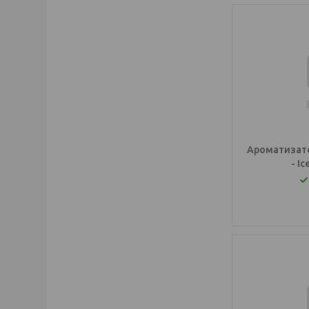
Ароматизато
- I