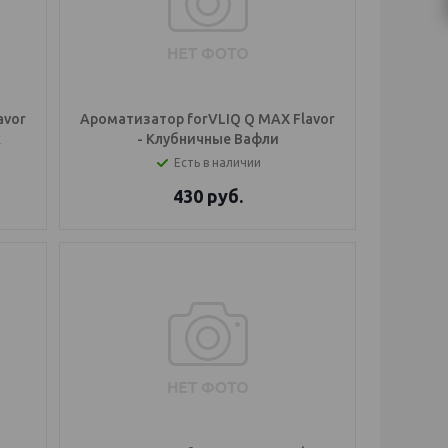
avor
Ароматизатор forVLIQ Q MAX Flavor
к
- Клубничные Вафли
Есть в наличии
430
руб.