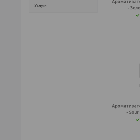
Ароматизато
Услуги
- Зел
Ароматизато
- Sou