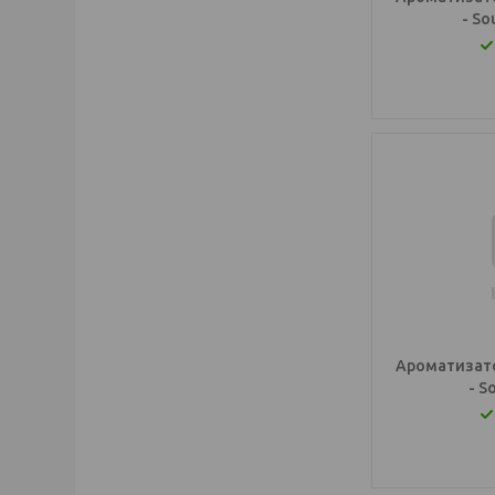
- So
Ароматизато
- S