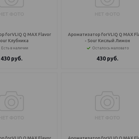
р forVLIQ Q MAX Flavor
Ароматизатор forVLIQ Q MAX Fl
Sour Клубника
- Sour Кислый Лимон
Есть в наличии
Осталось маловато
430
руб.
430
руб.
р forVLIQ Q MAX Flavor
Ароматизатор forVLIQ Q MAX Fl