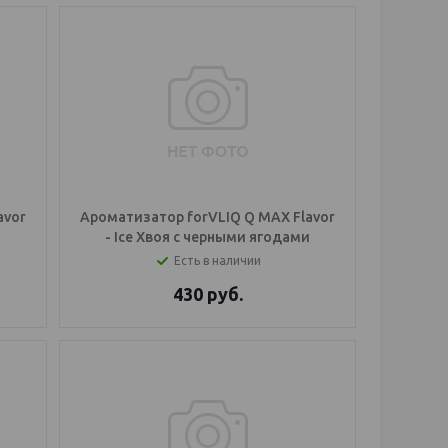
avor
Ароматизатор forVLIQ Q MAX Flavor
- Ice Хвоя с черными ягодами
Есть в наличии
430
руб.