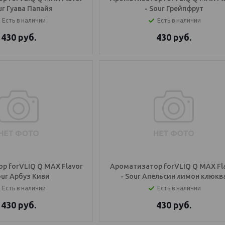
ur Гуава Папайя
- Sour Грейпфрут
Есть в наличии
Есть в наличии
430
руб.
430
руб.
р forVLIQ Q MAX Flavor
Ароматизатор forVLIQ Q MAX Fl
our Арбуз Киви
- Sour Апельсин лимон клюкв
Есть в наличии
Есть в наличии
430
руб.
430
руб.