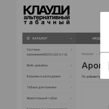
КАТАЛОГ
АКЦИИ
Системы
Каталог
Арома
нагревания(IQOS,GLO и.т.п)
Арома
Вейп-девайсы
Кальяны и расходники
По алфавиту
Табаки для кальяна
Жевательный табак