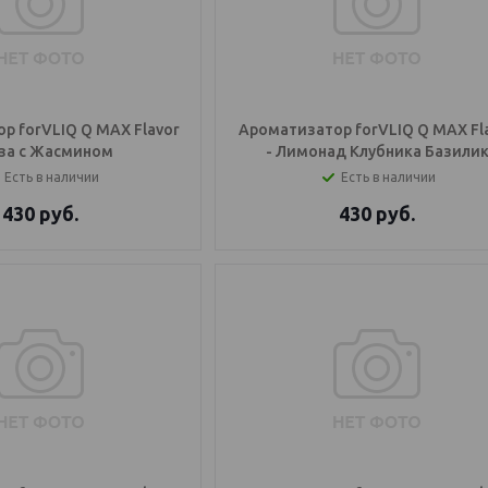
р forVLIQ Q MAX Flavor
Ароматизатор forVLIQ Q MAX Fl
оза с Жасмином
- Лимонад Клубника Базили
Есть в наличии
Есть в наличии
430
руб.
430
руб.