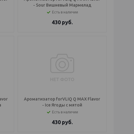
- Sour Вишневый Мармелад
Есть в наличии
430
руб.
avor
Ароматизатор forVLIQ Q MAX Flavor
а
- Ice Ягоды с мятой
Есть в наличии
430
руб.