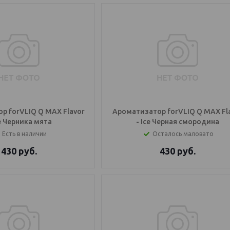
р forVLIQ Q MAX Flavor
Ароматизатор forVLIQ Q MAX Fl
ce Черника мята
- Ice Черная смородина
Есть в наличии
Осталось маловато
430
руб.
430
руб.