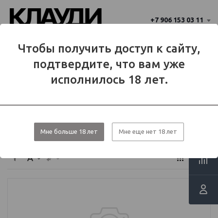
+7 906 153 03 11
Ваш город 
Чтобы получить доступ к сайту,
Балаково
Балаково?
подтвердите, что вам уже
Да
Нет
МЕНЮ
исполнилось 18 лет.
Каталог
Самозамес
Основа, PG, VG
Мне больше 18 лет
Мне еще нет 18 лет
Основа, PG, VG