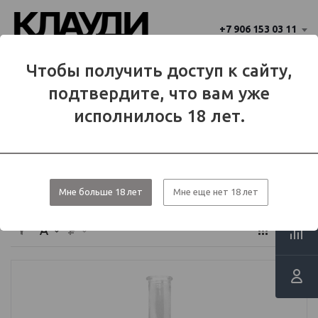
+7 906 153 03 11
Ваш город 
Чтобы получить доступ к сайту,
Балаково
Балаково?
подтвердите, что вам уже
Да
Нет
МЕНЮ
исполнилось 18 лет.
Каталог
Кальяны и расходники
Колбы для кальяна
Мне больше 18 лет
Мне еще нет 18 лет
Колбы для кальяна