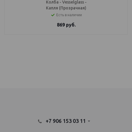
Колба - Vesselglass -
Капля (Прозрачная)
Есть в наличии
869
руб.
IQOS Саратов, IQOS Балаково
электронный парогенератор купить, IQOS Саратов, IQOS Балаково
+7 906 153 03 11