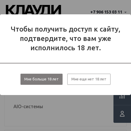
+7 906 153 03 11
Ваш город 
Чтобы получить доступ к сайту,
Балаково
Балаково?
подтвердите, что вам уже
Да
Нет
МЕНЮ
исполнилось 18 лет.
Каталог
Вейп-девайсы
Мне больше 18 лет
Мне еще нет 18 лет
Вейп-девайсы
AIO-системы