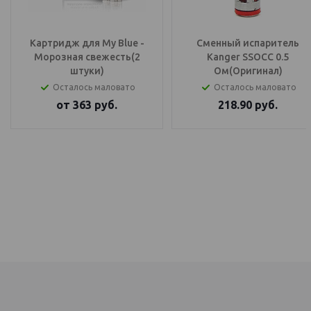
Картридж для My Blue -
Сменный испаритель
Морозная свежесть(2
Kanger SSOCC 0.5
штуки)
Ом(Оригинал)
Осталось маловато
Осталось маловато
от
363
руб.
218.90
руб.
IQOS Саратов, IQOS Балаково
электронный парогенератор купить, IQOS Саратов, IQOS Балаково