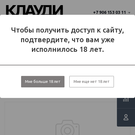
+7 906 153 03 11
Ваш город 
Чтобы получить доступ к сайту,
Балаково
Балаково?
подтвердите, что вам уже
Да
Нет
МЕНЮ
исполнилось 18 лет.
Каталог
Кальяны и расходники
Расходники для кальяна
Мне больше 18 лет
Мне еще нет 18 лет
Шланг силиконовый - Soft Touch
(Серый) Premium