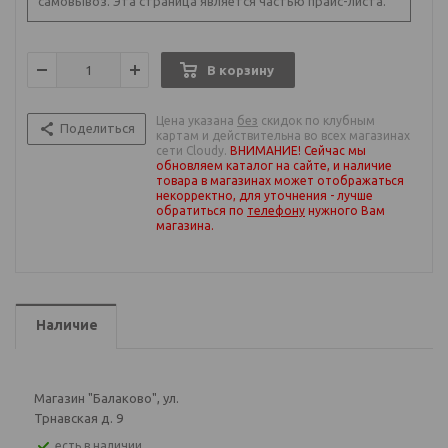
самовывоз. Эта страница является частью прайс-листа.
В корзину
Цена указана
без
скидок по клубным
Поделиться
картам и действительна во всех магазинах
сети Cloudy.
ВНИМАНИЕ! Сейчас мы
обновляем каталог на сайте, и наличие
товара в магазинах может отображаться
некорректно, для уточнения - лучше
обратиться по
телефону
нужного Вам
магазина
.
Наличие
Магазин "Балаково", ул.
Трнавская д. 9
Есть в наличии