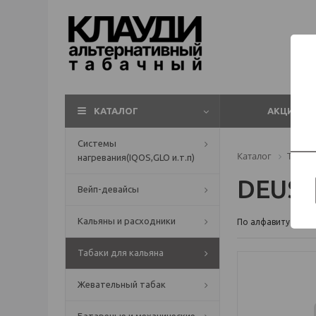
КАТАЛОГ
АКЦИИ
Системы
Каталог
Табаки
нагревания(IQOS,GLO и.т.п)
DEUS
Вейп-девайсы
Кальяны и расходники
По алфавиту
Табаки для кальяна
Жевательный табак