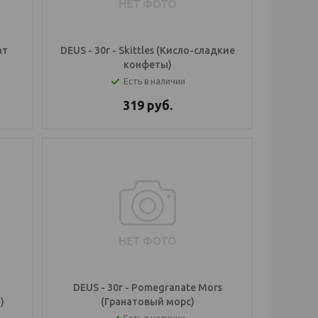
ат
DEUS - 30г - Skittles (Кисло-сладкие
конфеты)
Есть в наличии
319
руб.
DEUS - 30г - Pomegranate Mors
)
(Гранатовый морс)