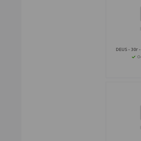
DEUS - 30г 
О