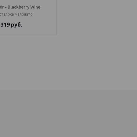
0г - Blackberry Wine
сталось маловато
319
руб.
OS Балаково
генератор купить, IQOS Саратов, IQOS Балаково