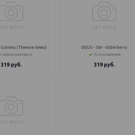
- Guiness (Тёмное пиво)
DEUS - 30г - Elderberry
сталось маловато
Есть в наличии
319
руб.
319
руб.