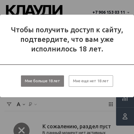
+7 906 153 03 11
Ваш город 
Чтобы получить доступ к сайту,
Балаково
Балаково?
подтвердите, что вам уже
Да
Нет
МЕНЮ
исполнилось 18 лет.
Каталог
Расходные материалы
Картриджи
Картриджи для JUUL HQD Pods
Мне больше 18 лет
Мне еще нет 18 лет
Картриджи для JUUL HQD Pods
К сожалению, раздел пуст
В данный момент нет активных