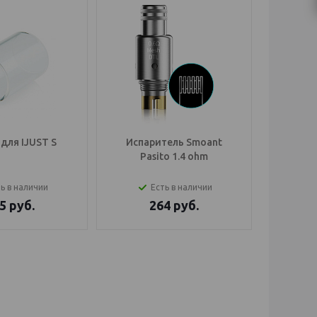
для IJUST S
Испаритель Smoant
Обслу
Pasito 1.4 ohm
Smoa
ь в наличии
Есть в наличии
5
руб.
264
руб.