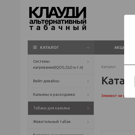
КАТАЛОГ
АКЦИИ
Системы
Каталог
нагревания(IQOS,GLO и.т.п)
Катал
Вейп-девайсы
Кальяны и расходники
Элемент не найде
Табаки для кальяна
Жевательный табак