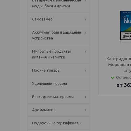
Батареные и механические
моды, баки и дрипки
Самозамес
Аккумуляторы и зарядные
устройства
Импортые продукты
питания и напитки
Картридж дл
Морозная 
Прочие товары
шту
Осталос
Уцененные товары
от
36
Расходные материалы
Аромамиксы
Подарочные сертификаты
IQOS Саратов, IQ