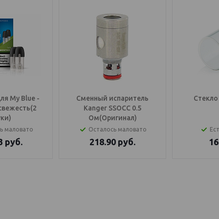
я My Blue -
Сменный испаритель
Стекло 
свежесть(2
Kanger SSOCC 0.5
ки)
Ом(Оригинал)
ь маловато
Осталось маловато
Ест
3
руб.
218.90
руб.
16
OS Балаково