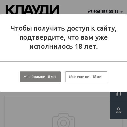
+7 906 153 03 11
Ваш город 
Чтобы получить доступ к сайту,
Балаково
Балаково?
подтвердите, что вам уже
Да
Нет
МЕНЮ
исполнилось 18 лет.
Каталог
Табаки для кальяна
Табачные смеси
Хулиган
Мне больше 18 лет
Мне еще нет 18 лет
Табак Хулиган - SiR (Воздушный
рис) 25 гр