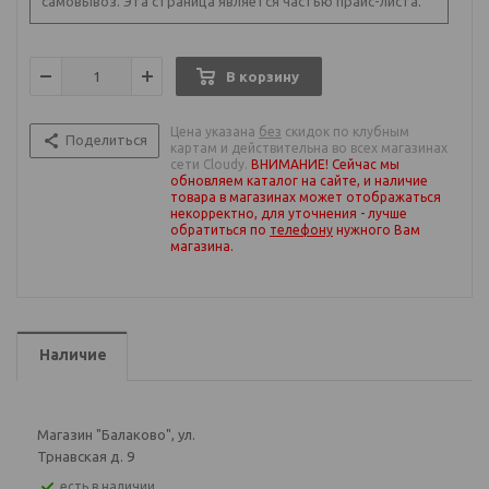
самовывоз. Эта страница является частью прайс-листа.
В корзину
Цена указана
без
скидок по клубным
Поделиться
картам и действительна во всех магазинах
сети Cloudy.
ВНИМАНИЕ! Сейчас мы
обновляем каталог на сайте, и наличие
товара в магазинах может отображаться
некорректно, для уточнения - лучше
обратиться по
телефону
нужного Вам
магазина
.
Наличие
Магазин "Балаково", ул.
Трнавская д. 9
Есть в наличии