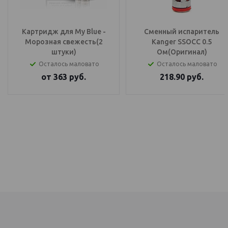
Картридж для My Blue -
Сменный испаритель
Морозная свежесть(2
Kanger SSOCC 0.5
штуки)
Ом(Оригинал)
Осталось маловато
Осталось маловато
от
363
руб.
218.90
руб.
IQOS Саратов, IQOS Балаково
электронный парогенератор купить, IQOS Саратов, IQOS Балаково