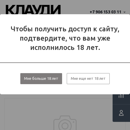
+7 906 153 03 11
Ваш город 
Чтобы получить доступ к сайту,
Балаково
Балаково?
подтвердите, что вам уже
Да
Нет
МЕНЮ
исполнилось 18 лет.
Каталог
Аромамиксы
Аромамиксы BAD DRIP
Мне больше 18 лет
Мне еще нет 18 лет
Ароматизатор BAD - God Nectar ICE
15мл