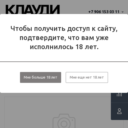
+7 906 153 03 11
Ваш город 
Чтобы получить доступ к сайту,
Балаково
Балаково?
подтвердите, что вам уже
Да
Нет
МЕНЮ
исполнилось 18 лет.
Каталог
Аромамиксы
Аромамиксы SHIFT
Мне больше 18 лет
Мне еще нет 18 лет
Ароматизатор пищевой "SHIFT"
13мл. вкус драконий фрукт