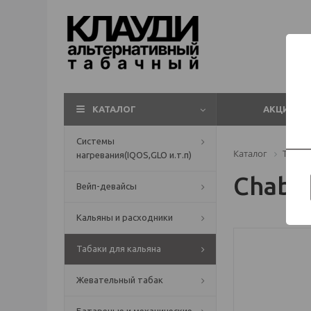
КАТАЛОГ
АКЦИИ
Системы
Каталог
Табаки
нагревания(IQOS,GLO и.т.п)
Chabac
Вейп-девайсы
Кальяны и расходники
Табаки для кальяна
Жевательный табак