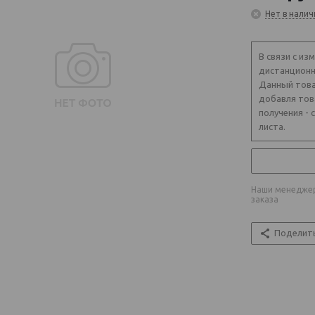
Нет в налич
В связи с из
дистанционн
Данный това
добавля тов
получения - 
листа.
Наши менеджер
заказа
Поделит