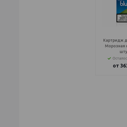
Картридж дл
Морозная 
шту
Осталос
от
36
IQOS Саратов, IQ
электронный паро