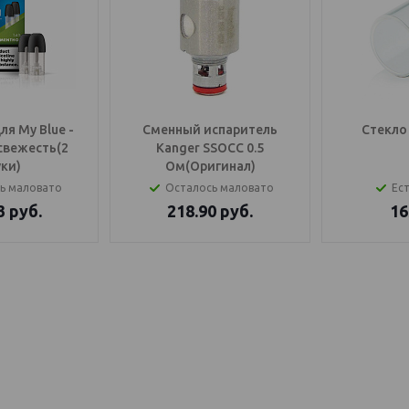
я My Blue -
Сменный испаритель
Стекло 
свежесть(2
Kanger SSOCC 0.5
ки)
Ом(Оригинал)
ь маловато
Осталось маловато
Ест
3
руб.
218.90
руб.
16
OS Балаково
генератор купить, IQOS Саратов, IQOS Балаково