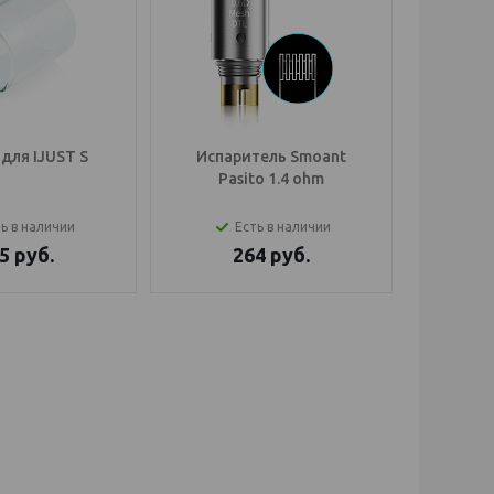
для IJUST S
Испаритель Smoant
Обслу
Pasito 1.4 ohm
Smoa
ь в наличии
Есть в наличии
5
руб.
264
руб.