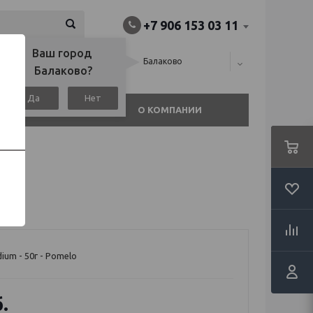
+7 906 153 03 11
Ваш город 
алина), или
Балаково
Балаково?
Да
Нет
АГАЗИНЫ
О КОМПАНИИ
o
ium - 50г - Pomelo
.