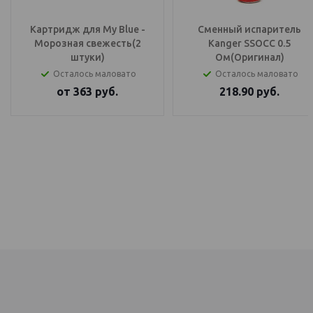
Картридж для My Blue -
Сменный испаритель
Морозная свежесть(2
Kanger SSOCC 0.5
штуки)
Ом(Оригинал)
Осталось маловато
Осталось маловато
от
363
руб.
218.90
руб.
IQOS Саратов, IQOS Балаково
электронный парогенератор купить, IQOS Саратов, IQOS Балаково