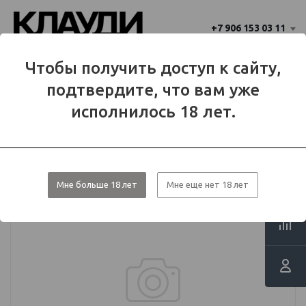
+7 906 153 03 11
Ваш город 
Чтобы получить доступ к сайту,
Балаково
Балаково?
подтвердите, что вам уже
Да
Нет
МЕНЮ
исполнилось 18 лет.
Каталог
Табаки для кальяна
Табачные смеси
Black Burn
Мне больше 18 лет
Мне еще нет 18 лет
Black burn - 25г - Pomelo