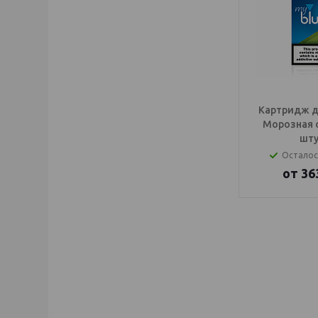
Картридж дл
Морозная 
шту
Осталос
от
36
IQOS Саратов, IQ
электронный паро