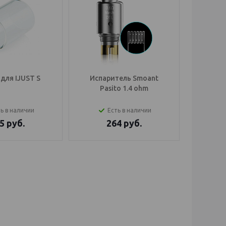
для IJUST S
Испаритель Smoant
Обслу
Pasito 1.4 ohm
Smoa
ь в наличии
Есть в наличии
5
руб.
264
руб.