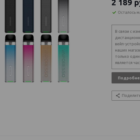
2 189
р
Осталось м
В связи с из
дистанционн
вейп-устрой
наших магаз
только один
является час
Подробне
Поделит