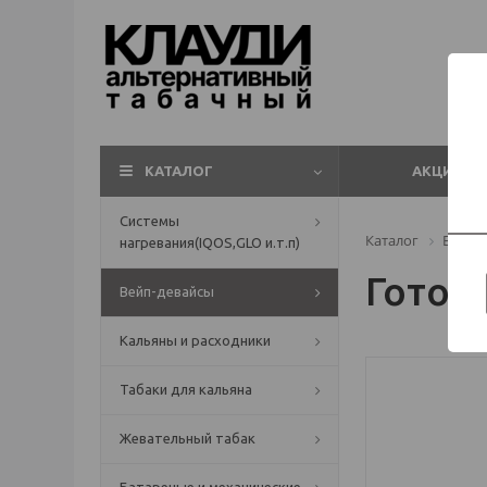
КАТАЛОГ
АКЦИИ
Системы
Каталог
Вейп-
нагревания(IQOS,GLO и.т.п)
Готов
Вейп-девайсы
Кальяны и расходники
Табаки для кальяна
Жевательный табак