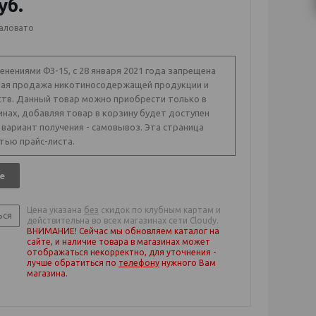
уб.
аловато
менениями ФЗ-15, с 28 января 2021 года запрещена
ая продажа никотиносодержащей продукции и
ств. Данный товар можно приобрести только в
инах, добавляя товар в корзину будет доступен
 вариант получения - самовывоз. Эта страница
тью прайс-листа.
е
Цена указана
без
скидок по клубным картам и
ься
действительна во всех магазинах сети Cloudy.
ВНИМАНИЕ! Сейчас мы обновляем каталог на
сайте, и наличие товара в магазинах может
отображаться некорректно, для уточнения -
лучше обратиться по
телефону
нужного Вам
магазина
.