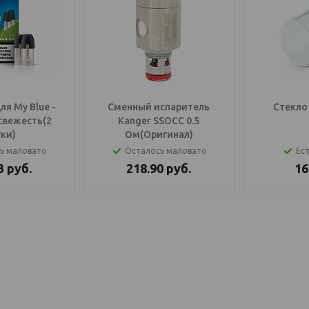
я My Blue -
Сменный испаритель
Стекло 
свежесть(2
Kanger SSOCC 0.5
ки)
Ом(Оригинал)
ь маловато
Осталось маловато
Ест
3
руб.
218.90
руб.
16
OS Балаково
генератор купить, IQOS Саратов, IQOS Балаково