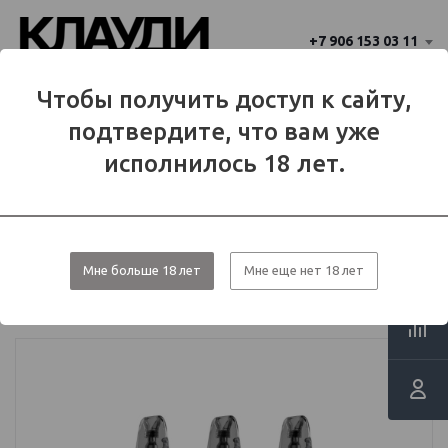
+7 906 153 03 11
Ваш город 
Чтобы получить доступ к сайту,
Балаково
Балаково?
подтвердите, что вам уже
Да
Нет
МЕНЮ
исполнилось 18 лет.
Каталог
Вейп-девайсы
Стартовые наборы(POD-системы)
Мне больше 18 лет
Мне еще нет 18 лет
Готовый набор Voopoo ARGUS A
1100mAh Pod Kit