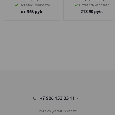
Осталось маловато
Осталось маловато
от
363
руб.
218.90
руб.
IQOS Саратов, IQOS Балаково
электронный парогенератор купить, IQOS Саратов, IQOS Балаково
+7 906 153 03 11
Мы в социальных сетях: