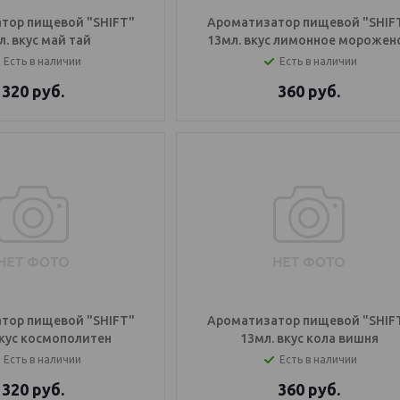
тор пищевой "SHIFT"
Ароматизатор пищевой "SHIF
л. вкус май тай
13мл. вкус лимонное морожен
Есть в наличии
Есть в наличии
320
руб.
360
руб.
тор пищевой "SHIFT"
Ароматизатор пищевой "SHIF
вкус космополитен
13мл. вкус кола вишня
Есть в наличии
Есть в наличии
320
руб.
360
руб.