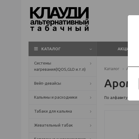
КАТАЛОГ
АКЦИИ
Системы
Каталог
Арома
нагревания(IQOS,GLO и.т.п)
Арома
Вейп-девайсы
Кальяны и расходники
По алфавиту
Табаки для кальяна
Жевательный табак