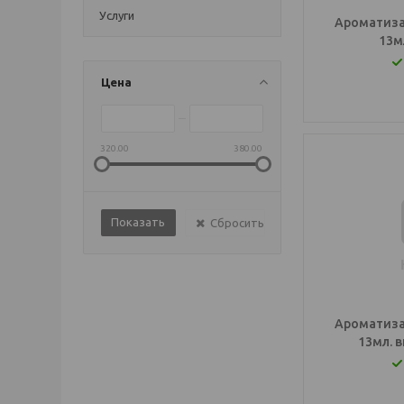
Услуги
Ароматиза
13м
Цена
320.00
380.00
Сбросить
Ароматиза
13мл. 