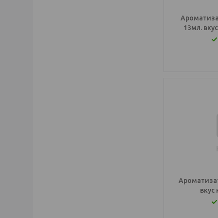
Ароматиза
13мл. вку
Ароматизат
вкус