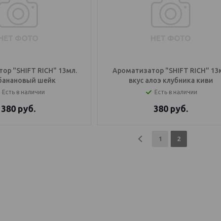
ор "SHIFT RICH" 13мл.
Ароматизатор "SHIFT RICH" 13
 банановый шейк
вкус алоэ клубника киви
Есть в наличии
Есть в наличии
380
руб.
380
руб.
1
2
OS Балаково
генератор купить, IQOS Саратов, IQOS Балаково