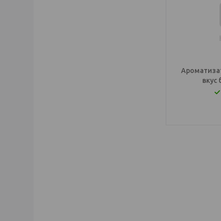
Ароматизат
вкус
IQOS Саратов, IQ
электронный паро