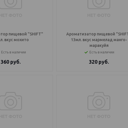
тор пищевой "SHIFT"
Ароматизатор пищевой "SHIF
л. вкус мохито
13мл. вкус мармелад манго-
маракуйя
Есть в наличии
Есть в наличии
360
руб.
320
руб.