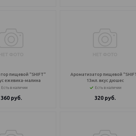
тор пищевой "SHIFT"
Ароматизатор пищевой "SHIF
кус ежевика-малина
13мл. вкус дюшес
Есть в наличии
Есть в наличии
360
руб.
320
руб.