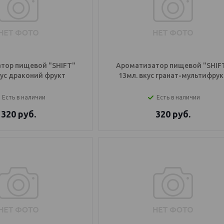
тор пищевой "SHIFT"
Ароматизатор пищевой "SHIF
кус драконий фрукт
13мл. вкус гранат-мультифрук
Есть в наличии
Есть в наличии
320
руб.
320
руб.